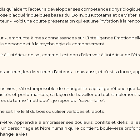
outils qui aident l’acteur à développer ses compétences physiologiqu
opose d’acquérir quelques bases du Do In, du Kototama et de visiter l
teur ». Voici une courte présentation qui est une invitation à la renc
ur », emprunte à mes connaissances sur L’Intelligence Emotionnelle 
a personne et à la psychologie du comportement.
à l'intérieur de soi, comme il est bon d'aller voir à l'intérieur de l'êtr
les auteurs, les directeurs d'acteurs… mais aussi, et c’est sa force, ap
 vies ; s’il est impossible de changer le capital génétique que l
pacités et performances, sa façon de travailler ou tout simplement 
taires du terme "méthode"… je réponds : "savoir-faire".
e sait lire le fil du bois ou utiliser varlopes et rabots.
ir-être. Apprendre à embrasser ses douleurs, conflits et défis ; à les 
ois un personnage et l'être humain qui le contient, bouleverse prof
hange la vie !