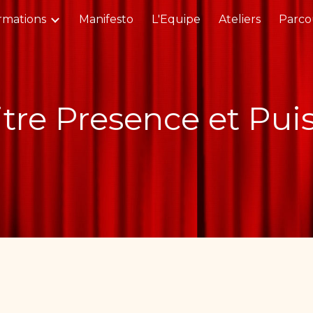
rmations
Manifesto
L'Equipe
Ateliers
Parcou
ip to main content
Skip to navigat
itre Presence et Pui