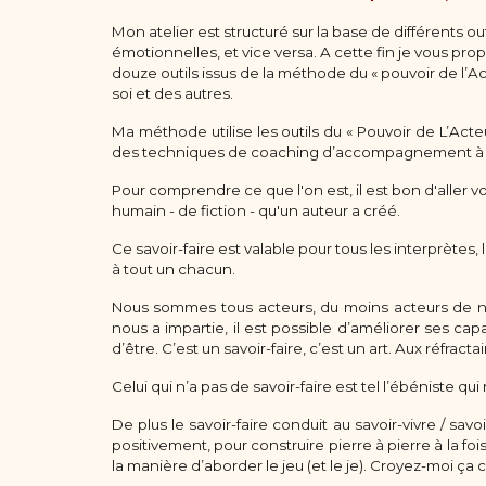
Mon atelier est structuré sur la base de différents 
émotionnelles, et vice versa. A cette fin je vous pr
douze outils issus de la méthode du « pouvoir de l’Ac
soi et des autres.
Ma méthode utilise les outils du « Pouvoir de L’Acte
des techniques de coaching d’accompagnement à l
Pour comprendre ce que l'on est, il est bon d'aller voir 
humain - de fiction - qu'un auteur a créé.
Ce savoir-faire est valable pour tous les interprètes, 
à tout un chacun.
Nous sommes tous acteurs, du moins acteurs de nos
nous a impartie, il est possible d’améliorer ses ca
d’être. C’est un savoir-faire, c’est un art. Aux réfrac
Celui qui n’a pas de savoir-faire est tel l’ébéniste qui n
De plus le savoir-faire conduit au savoir-vivre / savo
positivement, pour construire pierre à pierre à la f
la manière d’aborder le jeu (et le je). Croyez-moi ça c