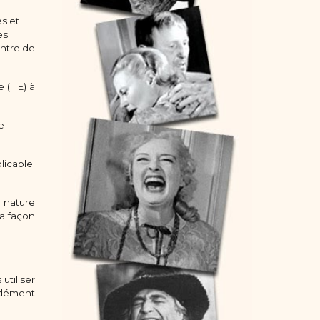
es et
es
ontre de
(I. E) à
e
plicable
a nature
sa façon
utiliser
ondément